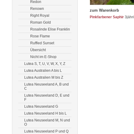
Redon
Renown
zum Warenkorb
Right Royal
Pinkfarbener Saphir
3jähri
Roman Gold
Rosalinde Elise Franklin
Rose Flame
Ruffled Sunset
Übersicht
Nicht im E-Shop
Lutea S, T, U, V, W, X, Y, Z
Lutea Australien A bis L
Lutea Australien M bis Z
Lutea Neuseeland A, B und
C
Lutea Neuseeland D, E und
F
Lutea Neuseeland G
Lutea Neuseeland H bis L
Lutea Neuseeland M, N und
O
Lutea Neuseeland P und Q