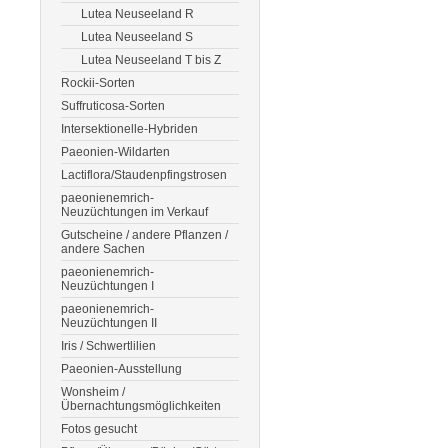
Lutea Neuseeland R
Lutea Neuseeland S
Lutea Neuseeland T bis Z
Rockii-Sorten
Suffruticosa-Sorten
Intersektionelle-Hybriden
Paeonien-Wildarten
Lactiflora/Staudenpfingstrosen
paeonienemrich-
Neuzüchtungen im Verkauf
Gutscheine / andere Pflanzen /
andere Sachen
paeonienemrich-
Neuzüchtungen I
paeonienemrich-
Neuzüchtungen II
Iris / Schwertlilien
Paeonien-Ausstellung
Wonsheim /
Übernachtungsmöglichkeiten
Fotos gesucht