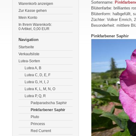
Sortenname:
Pinkfarben
Warenkorb anzeigen
Blütenfarbe: brilliantes ro
Zur Kasse gehen
Blütenform: halbgefüllt,
Mein Konto
Züchter: Volker Emrich, 
In Ihrem Warenkorb:
Besonderheit: mittlere Blü
0
Artikel,
0,00
EUR
Pinkfarbener Saphir
Navigation
Startseite
Verkaufsliste
Lutea-Sorten
Lutea A, B
Lutea C, D, E, F
Lutea G, H, I, J
Lutea K, L, M, N, O
Lutea P, Q, R
Padparadscha Saphir
Pinkfarbener Saphir
Pluto
Princess
Red Current