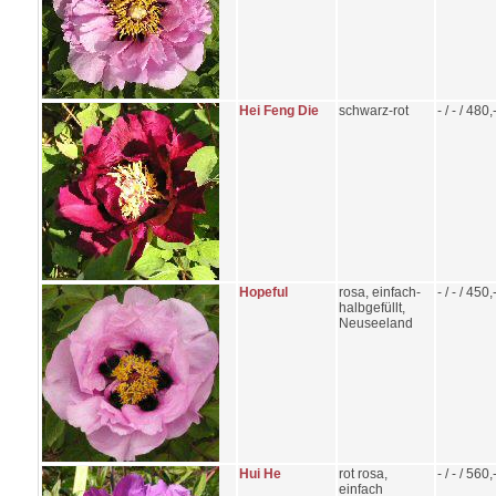
Hei Feng Die
schwarz-rot
- / - / 480,
Hopeful
rosa, einfach-
- / - / 450,
halbgefüllt,
Neuseeland
Hui He
rot rosa,
- / - / 560,
einfach