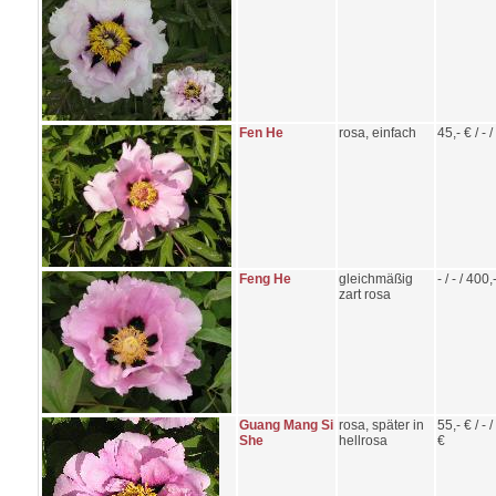
Fen He
rosa, einfach
45,- € / - / 
Feng He
gleichmäßig
- / - / 400,
zart rosa
Guang Mang Si
rosa, später in
55,- € / - 
She
hellrosa
€