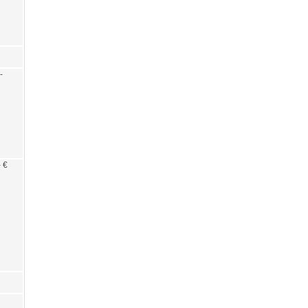
-
- €