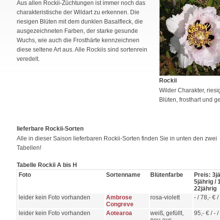
Aus allen Rockii-Züchtungen ist immer noch das
charakteristische der Wildart zu erkennen. Die
riesigen Blüten mit dem dunklen Basalfleck, die
ausgezeichneten Farben, der starke gesunde
Wuchs, wie auch die Frosthärte kennzeichnen
diese seltene Art aus. Alle Rockiis sind sortenrein
veredelt.
Rockii
Wilder Charakter, riesi
Blüten, frosthart und g
lieferbare Rockii-Sorten
Alle in dieser Saison lieferbaren Rockii-Sorten finden Sie in unten den zwei
Tabellen!
Tabelle Rockii A bis H
Foto
Sortenname
Blütenfarbe
Preis: 3jä
5jährig / 
22jährig
leider kein Foto vorhanden
Ambrose
rosa-violett
- / 78,- € / 
Congreve
leider kein Foto vorhanden
Aotearoa
weiß, gefüllt,
95,- € / - / 