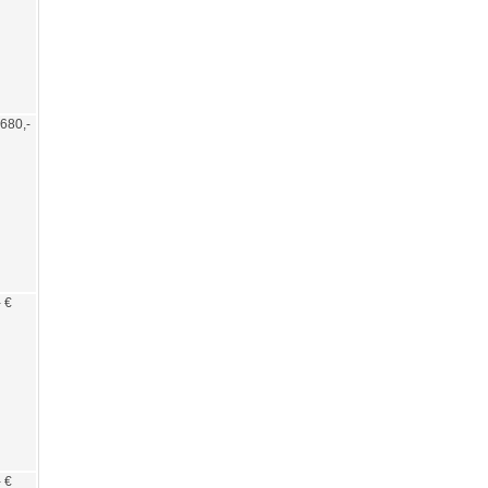
/ 680,-
- €
- €