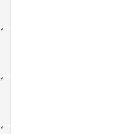
- €
- €
- €