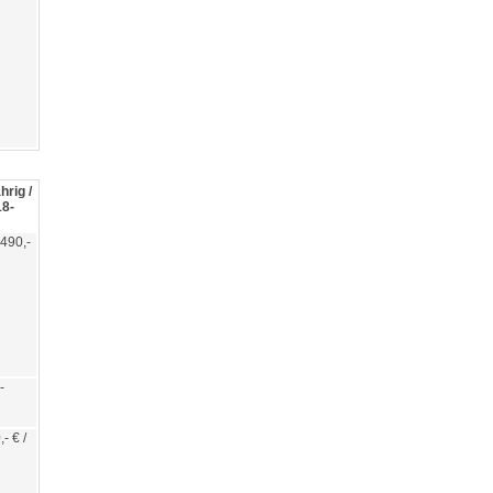
hrig /
18-
/ 490,-
-
,- € /