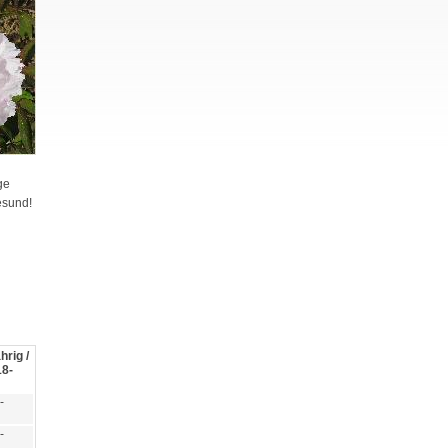
ge
esund!
hrig /
18-
-
-