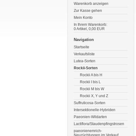
Warenkorb anzeigen
Zur Kasse gehen
Mein Konto
In Ihrem Warenkorb:
0
Artikel,
0,00
EUR
Navigation
Startseite
Verkaufsliste
Lutea-Sorten
Rockii-Sorten
Rockii A bis H
Rockii I bis L
Rockii M bis W
Rockii X, Y und Z
Suffruticosa-Sorten
Intersektionelle-Hybriden
Paeonien-Wildarten
Lactiflora/Staudenpfingstrosen
paeonienemrich-
Neuzüchtungen im Verkauf