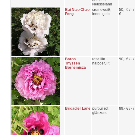
neu aus
Neusseland
Bai Niao Chao
cremeweiß,
50,- € / - 
Feng
innen gelb
€
Baron
rosa lila
90,- € / - / 
Thyssen
halbgefüllt
Bornemisza
Brigadier Lane
purpur rot
89,- € / - / 
glänzend