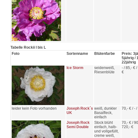
Tabelle Rockii I bis L
Foto
Sortenname
Blütenfarbe
Preis: 3jä
5jährig / 
22jährig
Ice Storm
seidenweiß,
- / 85,- € 
Riesenblüte
€
leider kein Foto vorhanden
Joseph Rock´s
weiß, dunkler
70,- € / - / 
UK
Basalfleck,
einfach
Joseph Rock
Stock blüht
70,- € / 90
Semi Double
einfach, halb-
720,- €
und vollgefüllt,
creme weiß,