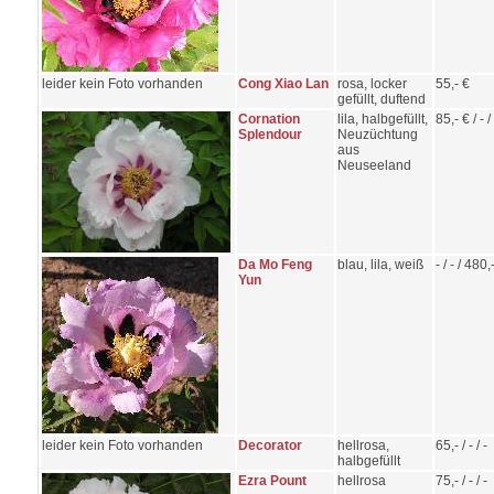
leider kein Foto vorhanden
Cong Xiao Lan
rosa, locker
55,- €
gefüllt, duftend
Cornation
lila, halbgefüllt,
85,- € / - / 
Splendour
Neuzüchtung
aus
Neuseeland
Da Mo Feng
blau, lila, weiß
- / - / 480,
Yun
leider kein Foto vorhanden
Decorator
hellrosa,
65,- / - / -
halbgefüllt
Ezra Pount
hellrosa
75,- / - / -