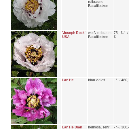
rotbraune
Basalflecken
'Joseph Rock'
weiß, rotbraune
75,- € / - 
USA
Basalflecken
€
Lan He
blau violett
- / - / 480,
Lan He Dian
hellrosa, sehr
- / - / 360,