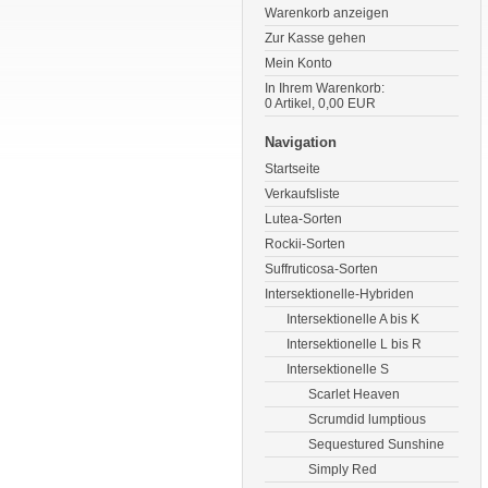
Warenkorb anzeigen
Zur Kasse gehen
Mein Konto
In Ihrem Warenkorb:
0
Artikel,
0,00
EUR
Navigation
Startseite
Verkaufsliste
Lutea-Sorten
Rockii-Sorten
Suffruticosa-Sorten
Intersektionelle-Hybriden
Intersektionelle A bis K
Intersektionelle L bis R
Intersektionelle S
Scarlet Heaven
Scrumdid lumptious
Sequestured Sunshine
Simply Red