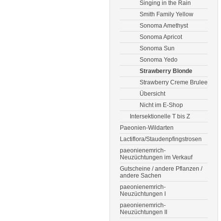
Singing in the Rain
Smith Family Yellow
Sonoma Amethyst
Sonoma Apricot
Sonoma Sun
Sonoma Yedo
Strawberry Blonde
Strawberry Creme Brulee
Übersicht
Nicht im E-Shop
Intersektionelle T bis Z
Paeonien-Wildarten
Lactiflora/Staudenpfingstrosen
paeonienemrich-
Neuzüchtungen im Verkauf
Gutscheine / andere Pflanzen /
andere Sachen
paeonienemrich-
Neuzüchtungen I
paeonienemrich-
Neuzüchtungen II