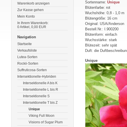
Sortenname:
Unique
Warenkorb anzeigen
Blütenfarbe: rot
Zur Kasse gehen
Wuchshöhe: 0,8 - 1,0 m
Mein Konto
Blütengröße: 16 cm
In Ihrem Warenkorb:
Original: USA/Anderson
0
Artikel,
0,00
EUR
Bestell.Nr.: I.900200
Blütenform: einfach
Navigation
Wuchsstärke: stark
Startseite
Blütezeit: sehr spät
Verkaufsliste
Duft: die Duftbeschreibun
Lutea-Sorten
Unique
Rockii-Sorten
Suffruticosa-Sorten
Intersektionelle-Hybriden
Intersektionelle A bis K
Intersektionelle L bis R
Intersektionelle S
Intersektionelle T bis Z
Unique
Viking Full Moon
Visions of Sugar Plum