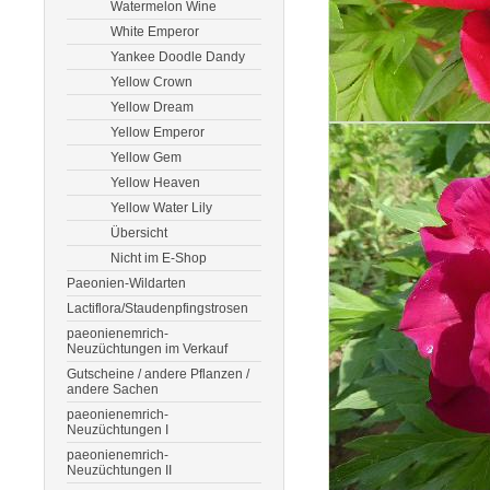
Watermelon Wine
White Emperor
Yankee Doodle Dandy
Yellow Crown
Yellow Dream
Yellow Emperor
Yellow Gem
Yellow Heaven
Yellow Water Lily
Übersicht
Nicht im E-Shop
Paeonien-Wildarten
Lactiflora/Staudenpfingstrosen
paeonienemrich-
Neuzüchtungen im Verkauf
Gutscheine / andere Pflanzen /
andere Sachen
paeonienemrich-
Neuzüchtungen I
paeonienemrich-
Neuzüchtungen II