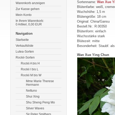
Sortenname:
Wan Xue Y
Warenkorb anzeigen
Blütenfarbe: weiß, crem
Zur Kasse gehen
Wuchshöhe: 1,5 m
Mein Konto
Blütengröße: 18 cm
In Ihrem Warenkorb:
Original: China/Gansu
0
Artikel,
0,00
EUR
Bestell.Nr.: R.00350
Blütenform: einfach
Navigation
Wuchsstärke stark
Startseite
Blütezeit: mitte
Verkaufsliste
Besonderheit: Staubf. als
Lutea-Sorten
Wan Xue Ying Chun
Rockii-Sorten
Rockii A bis H
Rockii I bis L
Rockii M bis W
Mme Marie Therese
Hermann
Nettuno
Shui Xing
Shu Sheng Peng Mo
Silver Waves
Sir Peter Smithers