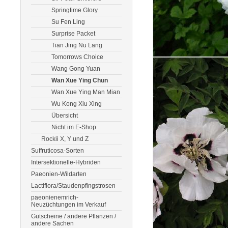
Springtime Glory
Su Fen Ling
Surprise Packet
Tian Jing Nu Lang
Tomorrows Choice
Wang Gong Yuan
Wan Xue Ying Chun
Wan Xue Ying Man Mian
Wu Kong Xiu Xing
Übersicht
Nicht im E-Shop
Rockii X, Y und Z
Suffruticosa-Sorten
Intersektionelle-Hybriden
Paeonien-Wildarten
Lactiflora/Staudenpfingstrosen
paeonienemrich-
Neuzüchtungen im Verkauf
Gutscheine / andere Pflanzen /
andere Sachen