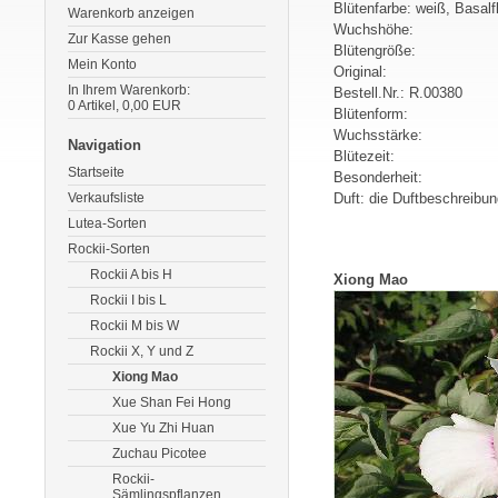
Blütenfarbe: weiß, Basal
Warenkorb anzeigen
Wuchshöhe:
Zur Kasse gehen
Blütengröße:
Mein Konto
Original:
In Ihrem Warenkorb:
Bestell.Nr.: R.00380
0
Artikel,
0,00
EUR
Blütenform:
Wuchsstärke:
Navigation
Blütezeit:
Startseite
Besonderheit:
Verkaufsliste
Duft: die Duftbeschreibun
Lutea-Sorten
Rockii-Sorten
Rockii A bis H
Xiong Mao
Rockii I bis L
Rockii M bis W
Rockii X, Y und Z
Xiong Mao
Xue Shan Fei Hong
Xue Yu Zhi Huan
Zuchau Picotee
Rockii-
Sämlingspflanzen,