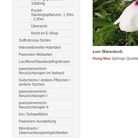
10jährig
Rockii-
Sämlingspflanzen, 1,50m
- 2,00m
Übersicht
Nicht im E-Shop
Suffruticosa-Sorten
Intersektionelle-Hybriden
zum Warenkorb
Paeonien-Wildarten
Xiong Mao
3jährige Qualit
Lactiflora/Staudenpfingstrosen
paeonienemrich-
Neuzüchtungen im Verkauf
Gutscheine / andere Pflanzen /
andere Sachen
paeonienemrich-
Neuzüchtungen I
paeonienemrich-
Neuzüchtungen II
Iris / Schwertlilien
Paeonien-Ausstellung
Wonsheim /
Übernachtungsmöglichkeiten