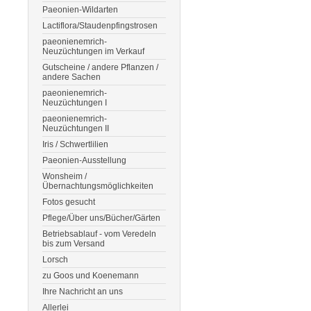
Paeonien-Wildarten
Lactiflora/Staudenpfingstrosen
paeonienemrich-
Neuzüchtungen im Verkauf
Gutscheine / andere Pflanzen /
andere Sachen
paeonienemrich-
Neuzüchtungen I
paeonienemrich-
Neuzüchtungen II
Iris / Schwertlilien
Paeonien-Ausstellung
Wonsheim /
Übernachtungsmöglichkeiten
Fotos gesucht
Pflege/Über uns/Bücher/Gärten
Betriebsablauf - vom Veredeln
bis zum Versand
Lorsch
zu Goos und Koenemann
Ihre Nachricht an uns
Allerlei