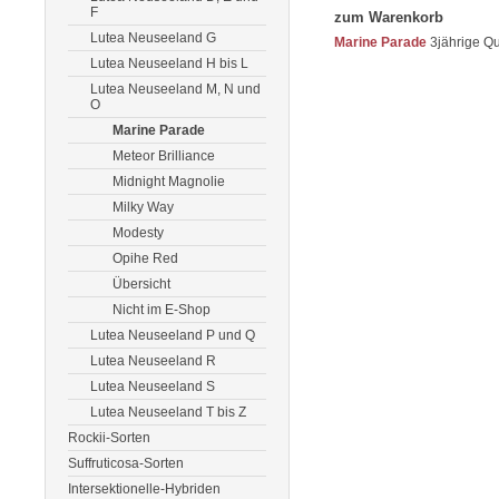
F
zum Warenkorb
Lutea Neuseeland G
Marine Parade
3jährige Qu
Lutea Neuseeland H bis L
Lutea Neuseeland M, N und
O
Marine Parade
Meteor Brilliance
Midnight Magnolie
Milky Way
Modesty
Opihe Red
Übersicht
Nicht im E-Shop
Lutea Neuseeland P und Q
Lutea Neuseeland R
Lutea Neuseeland S
Lutea Neuseeland T bis Z
Rockii-Sorten
Suffruticosa-Sorten
Intersektionelle-Hybriden