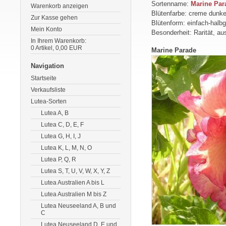
Sortenname:
Marine Par
Warenkorb anzeigen
Blütenfarbe: creme dunke
Zur Kasse gehen
Blütenform: einfach-halbge
Mein Konto
Besonderheit: Rarität, au
In Ihrem Warenkorb:
0
Artikel,
0,00
EUR
Marine Parade
Navigation
Startseite
Verkaufsliste
Lutea-Sorten
Lutea A, B
Lutea C, D, E, F
Lutea G, H, I, J
Lutea K, L, M, N, O
Lutea P, Q, R
Lutea S, T, U, V, W, X, Y, Z
Lutea Australien A bis L
Lutea Australien M bis Z
Lutea Neuseeland A, B und
C
Lutea Neuseeland D, E und