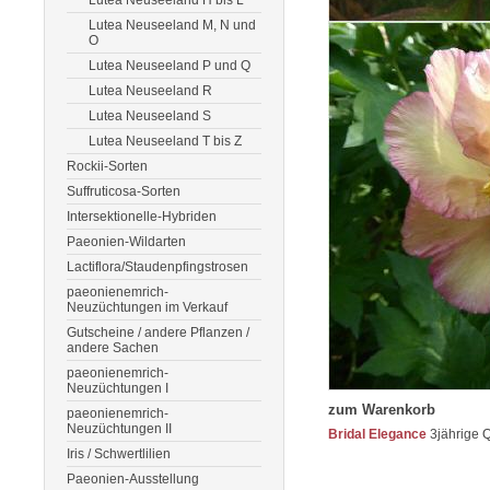
Lutea Neuseeland H bis L
Lutea Neuseeland M, N und
O
Lutea Neuseeland P und Q
Lutea Neuseeland R
Lutea Neuseeland S
Lutea Neuseeland T bis Z
Rockii-Sorten
Suffruticosa-Sorten
Intersektionelle-Hybriden
Paeonien-Wildarten
Lactiflora/Staudenpfingstrosen
paeonienemrich-
Neuzüchtungen im Verkauf
Gutscheine / andere Pflanzen /
andere Sachen
paeonienemrich-
Neuzüchtungen I
zum Warenkorb
paeonienemrich-
Neuzüchtungen II
Bridal Elegance
3jährige Q
Iris / Schwertlilien
Paeonien-Ausstellung