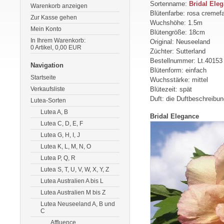
Sortenname:
Bridal Ele
Warenkorb anzeigen
Blütenfarbe: rosa cremef
Zur Kasse gehen
Wuchshöhe: 1.5m
Mein Konto
Blütengröße: 18cm
In Ihrem Warenkorb:
Original: Neuseeland
0
Artikel,
0,00
EUR
Züchter: Sutterland
Bestellnummer: Lt.40153
Navigation
Blütenform: einfach
Startseite
Wuchsstärke: mittel
Verkaufsliste
Blütezeit: spät
Duft: die Duftbeschreibun
Lutea-Sorten
Lutea A, B
Bridal Elegance
Lutea C, D, E, F
Lutea G, H, I, J
Lutea K, L, M, N, O
Lutea P, Q, R
Lutea S, T, U, V, W, X, Y, Z
Lutea Australien A bis L
Lutea Australien M bis Z
Lutea Neuseeland A, B und
C
Affluence