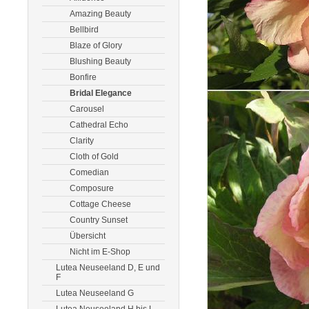
Amazing Beauty
Bellbird
Blaze of Glory
Blushing Beauty
Bonfire
Bridal Elegance
Carousel
Cathedral Echo
Clarity
Cloth of Gold
Comedian
Composure
Cottage Cheese
Country Sunset
Übersicht
Nicht im E-Shop
Lutea Neuseeland D, E und
F
Lutea Neuseeland G