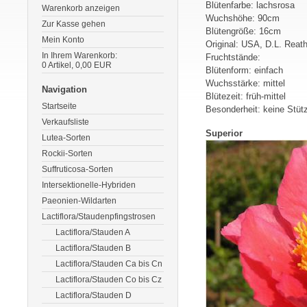
Blütenfarbe: lachsrosa
Warenkorb anzeigen
Wuchshöhe: 90cm
Zur Kasse gehen
Blütengröße: 16cm
Mein Konto
Original: USA, D.L. Reat
In Ihrem Warenkorb:
Fruchtstände:
0
Artikel,
0,00
EUR
Blütenform: einfach
Wuchsstärke: mittel
Navigation
Blütezeit: früh-mittel
Startseite
Besonderheit: keine Stütz
Verkaufsliste
Superior
Lutea-Sorten
Rockii-Sorten
Suffruticosa-Sorten
Intersektionelle-Hybriden
Paeonien-Wildarten
Lactiflora/Staudenpfingstrosen
Lactiflora/Stauden A
Lactiflora/Stauden B
Lactiflora/Stauden Ca bis Cn
Lactiflora/Stauden Co bis Cz
Lactiflora/Stauden D