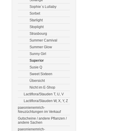
Solange
Sophie´s Lullaby
Sorbet
Starlight
Stoplight
Strasbourg
Summer Carnival
Summer Glow
Sunny Girl
Superior
Susie Q
Sweet Sixteen
Übersicht
Nicht im E-Shop
Lactiflora/Stauden T, U, V
Lactiflora/Stauden W, X, Y, Z
paeonienemrich-
Neuzüchtungen im Verkauf
Gutscheine / andere Pflanzen /
andere Sachen
paeonienemrich-