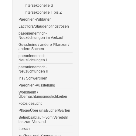
Intersektionelle S
Intersektionelle T bis Z
Paeonien-Wildarten
Lactiflora/Staudenpfingstrosen
paeonienemrich-
Neuzüchtungen im Verkauf
Gutscheine / andere Pflanzen /
andere Sachen
paeonienemrich-
Neuzüchtungen I
paeonienemrich-
Neuzüchtungen II
Iris / Schwertlilien
Paeonien-Ausstellung
Wonsheim /
Übernachtungsmöglichkeiten
Fotos gesucht
Pflege/Über uns/Bücher/Gärten
Betriebsablauf - vom Veredeln
bis zum Versand
Lorsch
zu Goos und Koenemann