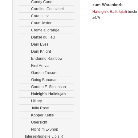
Candy Cane
zum Warenkorb
Caroline Constabel
Haleigh's Hallelujah
beste 
Cora Luise
EUR
Court Jester
Creme al orange
Danse du Feu
Dark Eyes
Dark Knight
Enduring Rainbow
First Arrival
Garden Tresure
Going Bananas
Gordon E. Simonson
Haleigh's Hallelujah
Hillary
Julia Rose
Kopper Kettle
Übersicht
Nicht im E-Shop
Intersektionelle L bis R