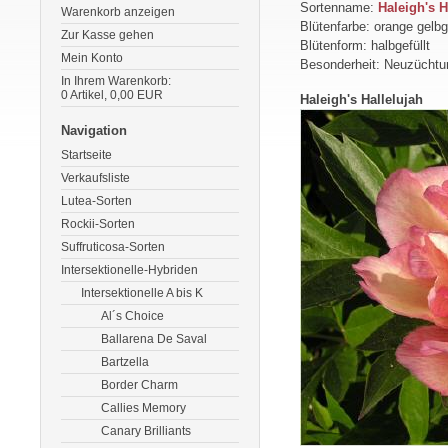
Sortenname:
Haleigh's H
Warenkorb anzeigen
Blütenfarbe: orange gelbg
Zur Kasse gehen
Blütenform: halbgefüllt
Mein Konto
Besonderheit: Neuzüchtu
In Ihrem Warenkorb:
0
Artikel,
0,00
EUR
Haleigh's Hallelujah
Navigation
Startseite
Verkaufsliste
Lutea-Sorten
Rockii-Sorten
Suffruticosa-Sorten
Intersektionelle-Hybriden
Intersektionelle A bis K
Al´s Choice
Ballarena De Saval
Bartzella
Border Charm
Callies Memory
Canary Brilliants