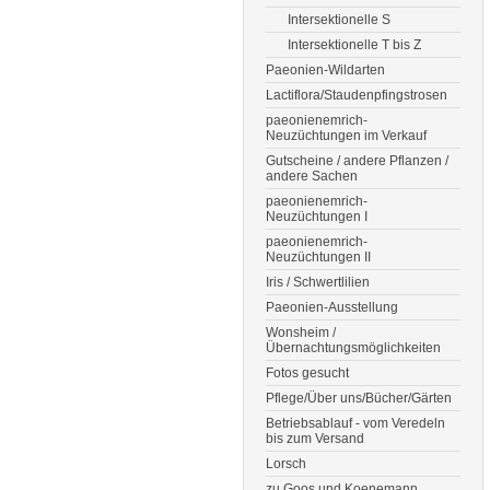
Intersektionelle S
Intersektionelle T bis Z
Paeonien-Wildarten
Lactiflora/Staudenpfingstrosen
paeonienemrich-
Neuzüchtungen im Verkauf
Gutscheine / andere Pflanzen /
andere Sachen
paeonienemrich-
Neuzüchtungen I
paeonienemrich-
Neuzüchtungen II
Iris / Schwertlilien
Paeonien-Ausstellung
Wonsheim /
Übernachtungsmöglichkeiten
Fotos gesucht
Pflege/Über uns/Bücher/Gärten
Betriebsablauf - vom Veredeln
bis zum Versand
Lorsch
zu Goos und Koenemann