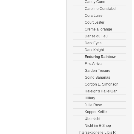
Candy Cane
Caroline Constabel
Cora Luise
Court Jester
Creme al orange
Danse du Feu
Dark Eyes
Dark Knight
Enduring Rainbow
First Arrival
Garden Tresure
Going Bananas
Gordon E. Simonson
Haleigh's Hallelujah
Hillary
Julia Rose
Kopper Kettle
Übersicht
Nicht im E-Shop
Intersektionelle L bis R