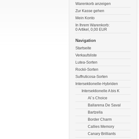
Warenkorb anzeigen
Zur Kasse gehen
Mein Konto
In Ihrem Warenkorb:
0
Artikel,
0,00
EUR
Navigation
Startseite
Verkaufsliste
Lutea-Sorten
Rockii-Sorten
Suffruticosa-Sorten
Intersektionelle-Hybriden
Intersektionelle A bis K
Al´s Choice
Ballarena De Saval
Bartzella
Border Charm
Callies Memory
Canary Brilliants